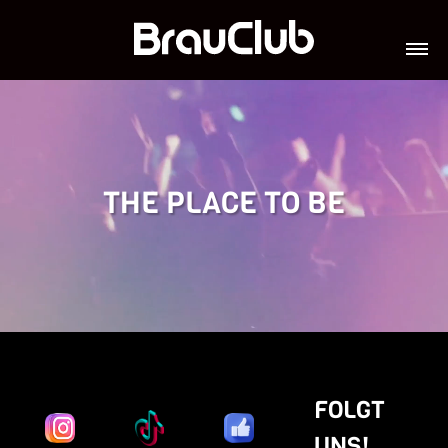
TICKETS
VERANSTALTUNGEN
GALERIE
TEAM
VIP-LOUNGES
JOBS
THE PLACE TO BE
FOLGT
UNS!