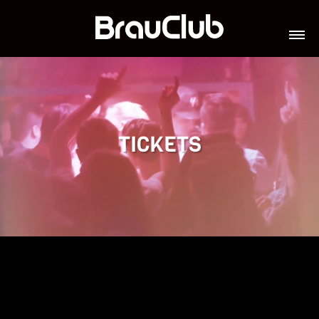
TICKETS
VERANSTALTUNGEN
GALERIE
TEAM
VIP-LOUNGES
JOBS
TICKETS