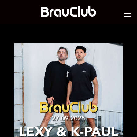
TICKETS
VERANSTALTUNGEN
GALERIE
TEAM
VIP-LOUNGES
JOBS