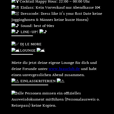
Cocktail Happy Hour: 22:00 – 00:00 Uhr
Einlass: Kein Vorverkauf nur Abendkasse 10€
Dresscode: Dress like it’s your first Date keine
Jogginghosen & Männer keine kurze Hosen)
Sound: best of 90er
LINE-UP!
▔▔▔▔▔▔▔
DJ LE MORE
LOUNGE
▔▔▔▔▔▔▔
Miete dir jetzt deine eigene Lounge für dich und
deine Freunde unter
www.brauclub.de
und habt
einen unvergesslichen Abend zusammen.
EINLASSKRITERIEN
▔▔▔▔▔▔▔▔▔▔▔▔
Alle Personen müssen ein offizielles
Ausweisdokument mitführen (Personalausweis o.
Reisepass) keine Kopien.