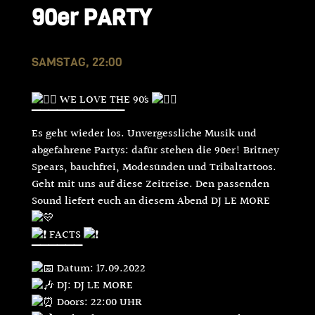
90er PARTY
SAMSTAG, 22:00
WE LOVE THE 90´s
▔▔▔▔▔▔▔▔▔▔▔
Es geht wieder los. Unvergessliche Musik und
abgefahrene Partys: dafür stehen die 90er! Britney
Spears, bauchfrei, Modesünden und Tribaltattoos.
Geht mit uns auf diese Zeitreise. Den passenden
Sound liefert euch an diesem Abend DJ LE MORE
FACTS
▔▔▔▔▔▔
Datum: 17.09.2022
DJ: DJ LE MORE
Doors: 22:00 UHR