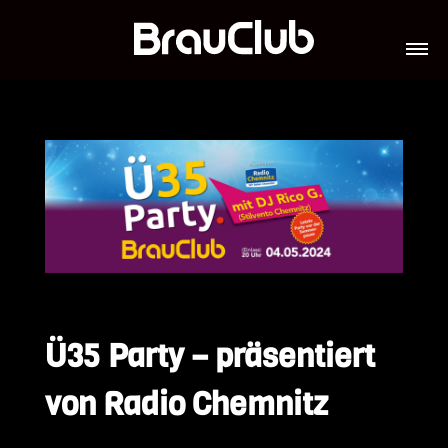
TICKETS
VERANSTALTUNGEN
GALERIE
TEAM
VIP-LOUNGES
JOBS
Ü35 Party – präsentiert
von Radio Chemnitz