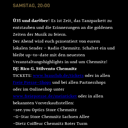
SAMSTAG, 20:00
Ü35 und darüber
! Es ist Zeit, das Tanzparkett zu
entstauben und die Erinnerungen an die goldenen
Zeiten der Musik zu feiern.
Der Abend wird euch präsentiert von eurem
lokalen Sender – Radio Chemnitz. Schaltet ein und
bleibt up-to-date mit den neuesten
Veranstaltungshighlights in und um Chemnitz!
DJ: Rico G. Stilvento
Chemnitz
TICKETS:
www.brauclub.de/tickets
oder in allen
Freie Presse-Shops
und bei allen Partnershops
oder im Onlineshop unter
www.freiepresse.de/meinticket
oder in allen
bekannten Vorverkaufsstellen:
-see.you Optics Store Chemnitz
-G-Star Store Chemnitz Sachsen Allee
-Dietz Coiffeur Chemnitz Roter Turm