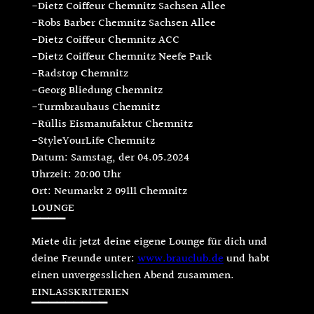
-Dietz Coiffeur Chemnitz Sachsen Allee
-Robs Barber Chemnitz Sachsen Allee
-Dietz Coiffeur Chemnitz ACC
-Dietz Coiffeur Chemnitz Neefe Park
-Radstop Chemnitz
-Georg Bliedung Chemnitz
-Turmbrauhaus Chemnitz
-Rüllis Eismanufaktur Chemnitz
-StyleYourLife Chemnitz
Datum: Samstag, der 04.05.2024
Uhrzeit: 20:00 Uhr
Ort: Neumarkt 2 09111 Chemnitz
LOUNGE
▔▔▔▔
Miete dir jetzt deine eigene Lounge für dich und
deine Freunde unter:
www.brauclub.de
und habt
einen unvergesslichen Abend zusammen.
EINLASSKRITERIEN
▔▔▔▔▔▔▔▔▔