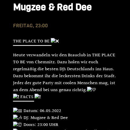
Mugzee & Red Dee
FREITAG, 23:00
THE PLACE TO BE
▔▔▔▔▔▔▔▔▔▔▔
Heute verwandeln wir den Brauclub in THE PLACE
TO BE von Chemnitz. Dazu holen wir euch
regelmäßig die besten DJ´s Deutschlands ins Haus.
Dazu bekommt ihr die leckersten Drinks der Stadt.
Jeder der gute Party mit coolen Menschen mag, ist
an dem Abend bei uns genau richtig.
FACTS
▔▔▔▔▔▔
Datum: 06.05.2022
DJ: Mugzee & Red Dee
Doors: 23:00 UHR