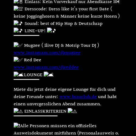
Einlass: Kein Vorverkauf nur Abendkasse 10€
Dresscode: Dress like it’s your first Date (
keine Jogginghosen & Männer keine kurze Hosen )
Sound: best of Hip Hop & Deutschrap
LINE-UP!
▔▔▔▔▔▔▔
Mugzee ( 1live DJ & Motrip Tour DJ )
www.instagram.com/djmugzee
Red Dee
www.instagram.com/djreddee
LOUNGE
▔▔▔▔▔▔▔
Miete dir jetzt deine eigene Lounge für dich und
deine Freunde unter:
www.brauclub.de
und habt
einen unvergesslichen Abend zusammen.
EINLASSKRITERIEN
▔▔▔▔▔▔▔▔▔▔▔▔
Alle Personen müssen ein offizielles
Ausweisdokument mitführen (Personalausweis o.