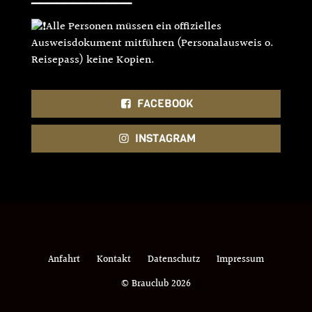
▔▔▔▔▔▔▔▔▔▔▔▔
Alle Personen müssen ein offizielles
Ausweisdokument mitführen (Personalausweis o.
Reisepass) keine Kopien.
FACEBOOK
INSTAGRAM
Anfahrt
Kontakt
Datenschutz
Impressum
© Brauclub 2026