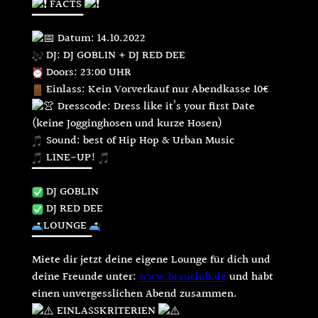
FACTS
▔▔▔▔▔▔
Datum: 14.10.2022
DJ: DJ GOBLIN + DJ RED DEE
Doors: 23:00 UHR
Einlass: Kein Vorverkauf nur Abendkasse 10€
Dresscode: Dress like it’s your first Date
(keine Jogginghosen und kurze Hosen)
Sound: best of Hip Hop & Urban Music
LINE-UP!
▔▔▔▔▔▔▔
DJ GOBLIN
DJ RED DEE
LOUNGE
▔▔▔▔▔▔▔
Miete dir jetzt deine eigene Lounge für dich und
deine Freunde unter:
www.brauclub.de
und habt
einen unvergesslichen Abend zusammen.
EINLASSKRITERIEN