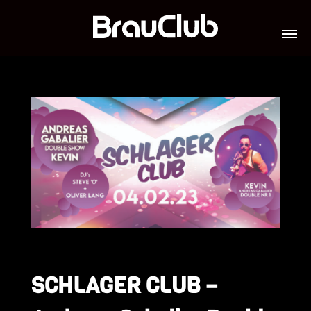
TICKETS
VERANSTALTUNGEN
GALERIE
TEAM
VIP-LOUNGES
JOBS
SCHLAGER CLUB –