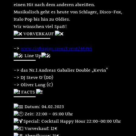
einen Hit nach dem anderen abreißen.
Musikalisch geht es heute von Schlager, Disco-Fox,
Italo Pop bis hin zu Oldies.
Wir wünschen viel Spaß!
VORVERKAUF
▔▔▔▔▔▔▔▔▔▔
->
www.tixforgigs.com/Event/46495
Line Up
▔▔▔▔▔▔
-> das Nr.1 Andreas Gabalier Double „Kevin“
-> DJ Steve ´O´ (DD)
-> Oliver Lang (C)
FACTS
▔▔▔▔▔▔
Datum: 04.02.2023
Zeit: 22:00 – 05:00 Uhr
Special: Cocktail Happy Hour 22:00-00:00 Uhr
Vorverkauf: 12€