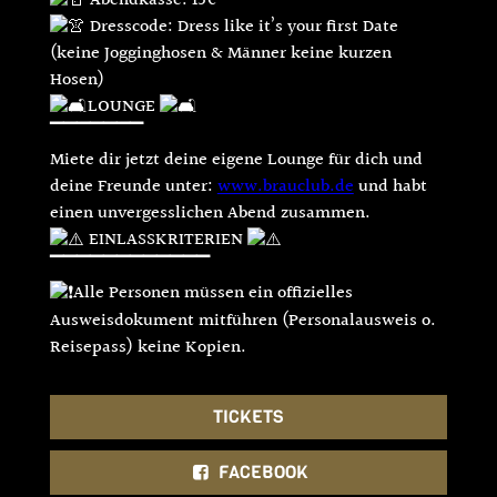
Abendkasse: 15€
Dresscode: Dress like it’s your first Date
(keine Jogginghosen & Männer keine kurzen
Hosen)
LOUNGE
▔▔▔▔▔▔▔
Miete dir jetzt deine eigene Lounge für dich und
deine Freunde unter:
www.brauclub.de
und habt
einen unvergesslichen Abend zusammen.
EINLASSKRITERIEN
▔▔▔▔▔▔▔▔▔▔▔▔
Alle Personen müssen ein offizielles
Ausweisdokument mitführen (Personalausweis o.
Reisepass) keine Kopien.
TICKETS
FACEBOOK