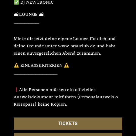
DJ NEWTRONIC
🛋LOUNGE 🛋
▔▔▔▔▔▔▔
Miete dir jetzt deine eigene Lounge für dich und
deine Freunde unter www.brauclub.de und habt
einen unvergesslichen Abend zusammen.
EINLASSKRITERIEN
▔▔▔▔▔▔▔▔▔▔▔▔
Alle Personen müssen ein offizielles
Ausweisdokument mitführen (Personalausweis o.
Reisepass) keine Kopien.
TICKETS