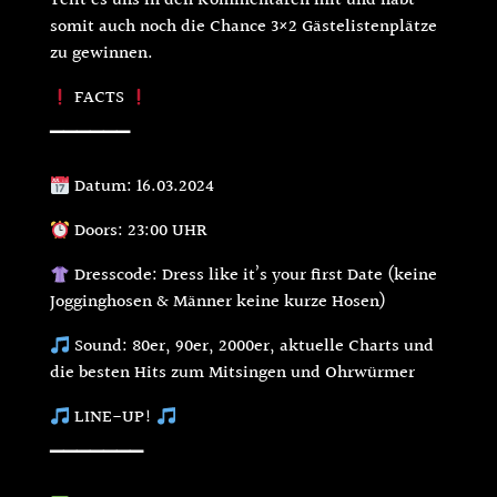
Teilt es uns in den Kommentaren mit und habt
somit auch noch die Chance 3×2 Gästelistenplätze
zu gewinnen.
FACTS
▔▔▔▔▔▔
Datum: 16.03.2024
Doors: 23:00 UHR
Dresscode: Dress like it’s your first Date (keine
Jogginghosen & Männer keine kurze Hosen)
Sound: 80er, 90er, 2000er, aktuelle Charts und
die besten Hits zum Mitsingen und Ohrwürmer
LINE-UP!
▔▔▔▔▔▔▔