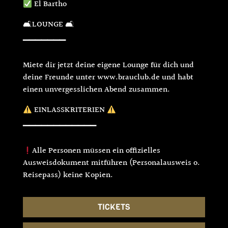
El Bartho
🛋LOUNGE 🛋
▔▔▔▔▔▔▔
Miete dir jetzt deine eigene Lounge für dich und
deine Freunde unter www.brauclub.de und habt
einen unvergesslichen Abend zusammen.
EINLASSKRITERIEN
▔▔▔▔▔▔▔▔▔▔▔▔
Alle Personen müssen ein offizielles
Ausweisdokument mitführen (Personalausweis o.
Reisepass) keine Kopien.
TICKETS