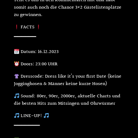
Teilt es uns in den Kommentaren mit und habt
somit auch noch die Chance 3×2 Gästelistenplätze
zu gewinnen.
FACTS
▔▔▔▔▔▔
Datum: 16.12.2023
Doors: 23:00 UHR
Dresscode: Dress like it’s your first Date (keine
Jogginghosen & Männer keine kurze Hosen)
Sound: 80er, 90er, 2000er, aktuelle Charts und
die besten Hits zum Mitsingen und Ohrwürmer
LINE-UP!
▔▔▔▔▔▔▔