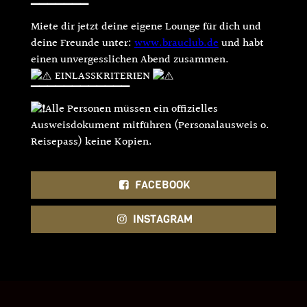
▔▔▔▔▔▔▔
Miete dir jetzt deine eigene Lounge für dich und
deine Freunde unter:
www.brauclub.de
und habt
einen unvergesslichen Abend zusammen.
EINLASSKRITERIEN
▔▔▔▔▔▔▔▔▔▔▔▔
Alle Personen müssen ein offizielles
Ausweisdokument mitführen (Personalausweis o.
Reisepass) keine Kopien.
FACEBOOK
INSTAGRAM