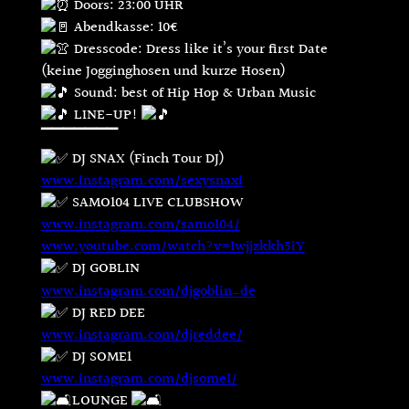
Doors: 23:00 UHR
Abendkasse: 10€
Dresscode: Dress like it’s your first Date
(keine Jogginghosen und kurze Hosen)
Sound: best of Hip Hop & Urban Music
LINE-UP!
▔▔▔▔▔▔▔
DJ SNAX (Finch Tour DJ)
www.instagram.com/sexysnaxi
SAMO104 LIVE CLUBSHOW
www.instagram.com/samo104/
www.youtube.com/watch?v=1wjjzkkh5iY
DJ GOBLIN
www.instagram.com/djgoblin_de
DJ RED DEE
www.instagram.com/djreddee/
DJ SOME1
www.instagram.com/djsome1/
LOUNGE