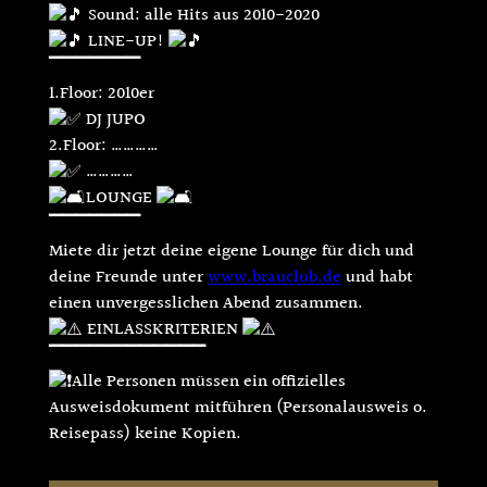
Sound: alle Hits aus 2010-2020
LINE-UP!
▔▔▔▔▔▔▔
1.Floor: 2010er
DJ JUPO
2.Floor: …………
…………
LOUNGE
▔▔▔▔▔▔▔
Miete dir jetzt deine eigene Lounge für dich und
deine Freunde unter
www.brauclub.de
und habt
einen unvergesslichen Abend zusammen.
EINLASSKRITERIEN
▔▔▔▔▔▔▔▔▔▔▔▔
Alle Personen müssen ein offizielles
Ausweisdokument mitführen (Personalausweis o.
Reisepass) keine Kopien.