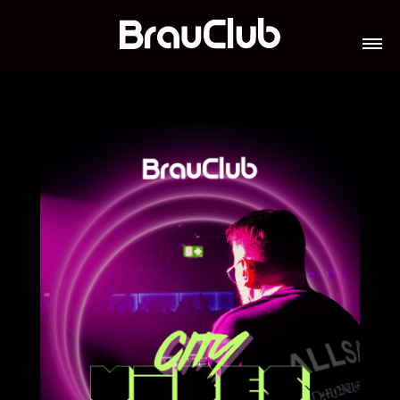
TICKETS
VERANSTALTUNGEN
GALERIE
TEAM
VIP-LOUNGES
JOBS