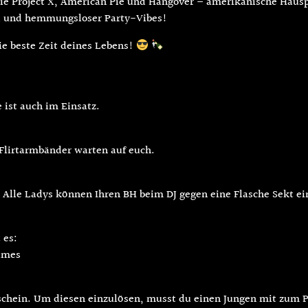
ie Project X, American Pie und Hangover – amerikanische Hausp
hol und hemmungsloser Party-Vibes!
ie beste Zeit deines Lebens!
ist auch im Einsatz.
Flirtarmbänder warten auf euch.
 Alle Ladys können Ihren BH beim DJ gegen eine Flasche Sekt e
 es:
Games
tschein. Um diesen einzulösen, musst du einen Jungen mit zum P