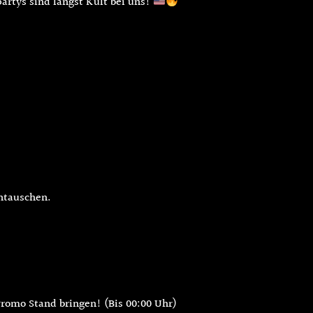
artys sind längst Kult bei uns!
intauschen.
romo Stand bringen! (Bis 00:00 Uhr)