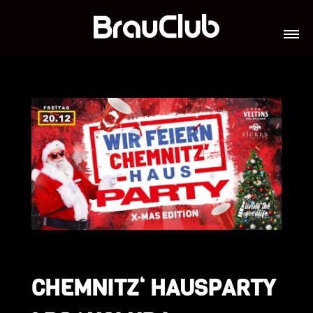
TICKETS
VERANSTALTUNGEN
GALERIE
TEAM
VIP-LOUNGES
JOBS
CHEMNITZ‘ HAUSPARTY