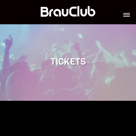
TICKETS
VERANSTALTUNGEN
GALERIE
TEAM
VIP-LOUNGES
JOBS
TICKETS