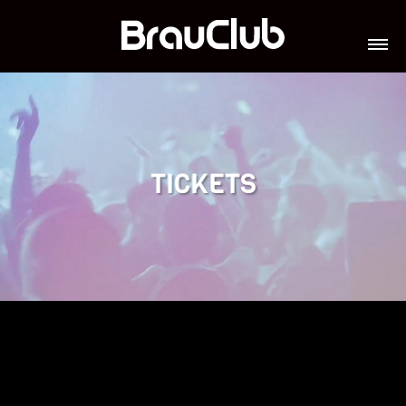
TICKETS
VERANSTALTUNGEN
GALERIE
TEAM
VIP-LOUNGES
JOBS
TICKETS