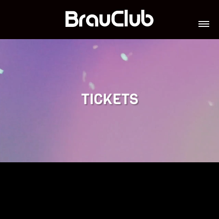
TICKETS
VERANSTALTUNGEN
GALERIE
TEAM
VIP-LOUNGES
JOBS
TICKETS