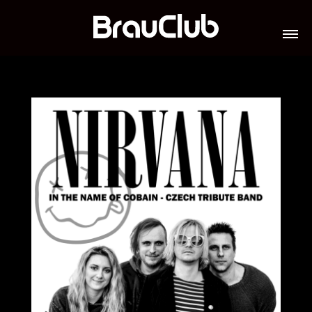
TICKETS
VERANSTALTUNGEN
GALERIE
TEAM
VIP-LOUNGES
JOBS