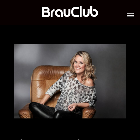
TICKETS
VERANSTALTUNGEN
GALERIE
TEAM
VIP-LOUNGES
JOBS