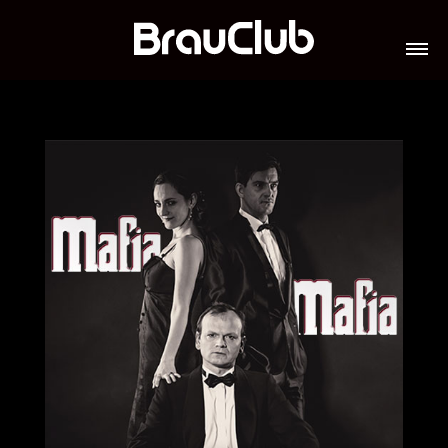
TICKETS
VERANSTALTUNGEN
GALERIE
TEAM
VIP-LOUNGES
JOBS