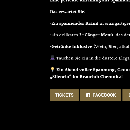
Eine perfekte Mischung aus Spannung
Das erwartet Sie:
•Ein
spannender Krimi
in einzigartige
•Ein delikates
3-Gänge-Menü
, das de
•
Getränke inklusive
(Wein, Bier, alkoh
Tauchen Sie ein in die düstere Eleg
Ein Abend voller Spannung, Genuss
„Silencio“ im Brauclub Chemnitz!
TICKETS
FACEBOOK