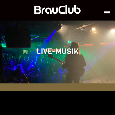
TICKETS
VERANSTALTUNGEN
GALERIE
TEAM
VIP-LOUNGES
JOBS
LIVE-MUSIK