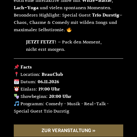
euch eine interaktive Show mit
Witze-Battle
,
Lach-Yoga
und vielen spontanen Momenten.
Besonderes Highlight: Special Guest
Trio Durstig
–
Chaos, Charme & Comedy mit wilden Songs und
maximaler Selbstironie.
JETZT FETZT!
– Pack den Moment,
nicht erst morgen.
Facts
Location:
BrauClub
Datum:
06.11.2026
Einlass:
19:00 Uhr
Showbeginn:
20:00 Uhr
Programm: Comedy • Musik • Real-Talk •
Special Guest Trio Durstig
ZUR VERANSTALTUNG »